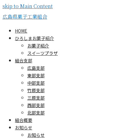
skip to Main Content
広島県菓子工業組合
HOME
ひろしまお菓子紹介
お菓子紹介
スイーツプラザ
組合支部
広島支部
東部支部
中部支部
竹原支部
三原支部
西部支部
北部支部
組合概要
お知らせ
お知らせ