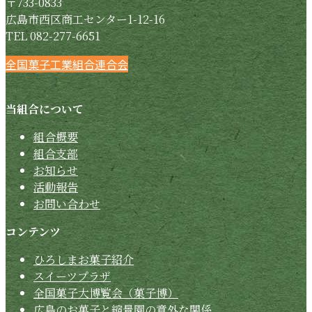
〒733-0833
広島市西区商工センター1-12-16
TEL 082-277-6651
Instagram
Twitter
Facebook
全国菓子工業組合連合会
当組合について
組合概要
組合支部
お知らせ
活動報告
お問い合わせ
コンテンツ
ひろしまお菓子紹介
スイーツプラザ
全国菓子大博覧会（菓子博）
広島のお菓子と縮景園の意外な関係