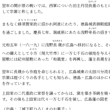
ながしげ
翌年の関が原の戦いでは、西軍についた旧主丹羽
長重
のもと
して宗箇と称しました。
はちすか
いえまさ
まもなく
蜂須賀
家政
に招かれ阿波にわたり、徳島城表御殿庭
よしなが
を過ごしました。慶長七年、親戚筋にあたる浅野
幸長
の招き
ながあきら
元和五年（一六一九）に浅野
長晟
が広島へ移封になると、そ
おがた
への備えとして
小方
（現大竹市）に一万七千石の領地を与え
屋敷には紀州屋敷にあった「和風堂」を再興し、藩主長晟を
翌年に長晟から作庭を命じられると、広島城東の太田川分流
宗箇は庭づくりの名手としても知られ、徳島・広島のほかに
を作っています。
上田家の二代重政に家督を譲ってからは、窯を築き茶碗を焼
す。その後も上田家は代々一万七千石を領し、広島藩の国老
（出典：「城下町ひろしまのお菓子」）