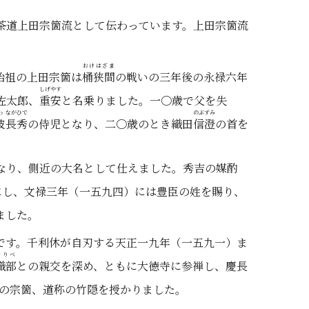
茶道上田宗箇流として伝わっています。上田宗箇流
おけはざま
始祖の上田宗箇は
桶狭間
の戦いの三年後の永禄六年
しげやす
佐太郎、
重安
と名乗りました。一〇歳で父を失
わ
ながひで
のぶずみ
波
長秀
の侍児となり、二〇歳のとき織田
信澄
の首を
なり、側近の大名として仕えました。秀吉の媒酌
にし、文禄三年（一五九四）には豊臣の姓を賜り、
ました。
です。千利休が自刃する天正一九年（一五九一）ま
おりべ
織部
との親交を深め、ともに大徳寺に参禅し、慶長
の宗箇、道称の竹隠を授かりました。