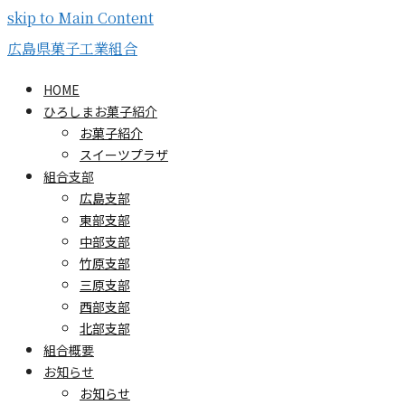
skip to Main Content
広島県菓子工業組合
HOME
ひろしまお菓子紹介
お菓子紹介
スイーツプラザ
組合支部
広島支部
東部支部
中部支部
竹原支部
三原支部
西部支部
北部支部
組合概要
お知らせ
お知らせ