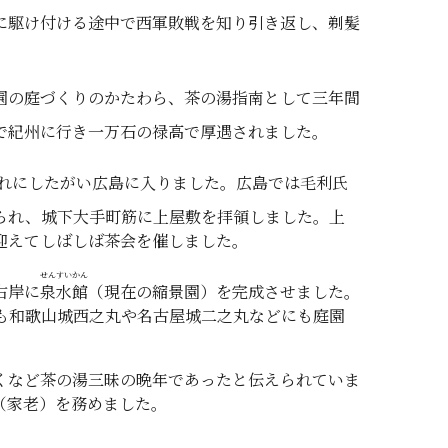
に駆け付ける途中で西軍敗戦を知り引き返し、剃髪
園の庭づくりのかたわら、茶の湯指南として三年間
で紀州に行き一万石の禄高で厚遇されました。
れにしたがい広島に入りました。広島では毛利氏
られ、城下大手町筋に上屋敷を拝領しました。上
迎えてしばしば茶会を催しました。
せんすいかん
右岸に
泉水館
（現在の縮景園）を完成させました。
も和歌山城西之丸や名古屋城二之丸などにも庭園
くなど茶の湯三昧の晩年であったと伝えられていま
（家老）を務めました。