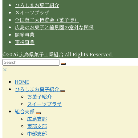
ひろしまお菓子紹介
スイーツプラザ
全国菓子大博覧会（菓子博）
広島のお菓子と縮景園の意外な関係
開発事業
連携事業
©2026 広島県菓子工業組合 All Rights Reserved.
Search
Submit
Back
モ
×
To
バ
HOME
Top
イ
ひろしまお菓子紹介
ル
お菓子紹介
メ
スイーツプラザ
ニ
組合支部
ュ
広島支部
ー
東部支部
を
中部支部
閉