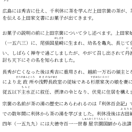
広島には秀吉に仕え、千利休に茶を学んだ上田宗箇の茶が、
を伝える上田家文書にお菓子が出てきます。
お菓子の説明の前に上田宗箇について少し述べます。上田家
ほしざき
（一五六三）に、尾張国
星崎
に生まれ、幼名を亀丸、長じて
に
い、しばらく禅寺で過ごしましたが、やがて召し出されて
丹
討ち天下にその名を知られました。
長秀が亡くなった後は秀吉に重用され、越前一万石の領主と
きたのまんどころ
あさの
ながまさ
すぎはら
いえつぐ
により
北政所
や
浅野
長政
室の従妹である
杉原
家次
の娘を妻
もんど
従五以下
主水
正に叙任、摂津の令となり、伏見に住居を構え
宗箇の名前が茶の湯の歴史にあらわれるのは『利休百会記』
ふるた
での数年間に利休から茶の湯を学びました。利休没後は
古田
しゅんおく
そうえん
こくし
四年（一五九九）には大徳寺百一一世
春屋
宗園
国師
から法諱