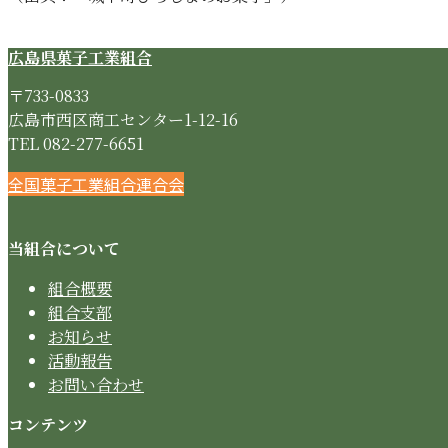
広島県菓子工業組合
〒733-0833
広島市西区商工センター1-12-16
TEL 082-277-6651
Instagram
Twitter
Facebook
全国菓子工業組合連合会
当組合について
組合概要
組合支部
お知らせ
活動報告
お問い合わせ
コンテンツ