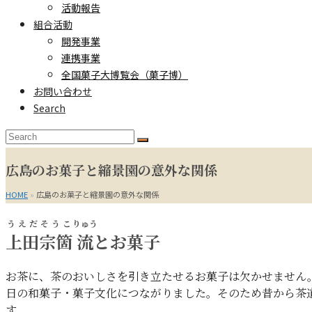
活動報告
組合活動
開発事業
連携事業
全国菓子大博覧会（菓子博）
お問い合わせ
Search
Search
Submit
広島のお菓子と縮景園の意外な関係
HOME
»
広島のお菓子と縮景園の意外な関係
うえだ
そうこ
りゅう
上田
宗箇
流
とお菓子
お茶に、茶のおいしさを引き立たせるお菓子は欠かせません
日の和菓子・菓子文化につながりました。そのため昔から茶
す。