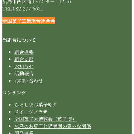
広島市西区商工センター1-12-16
TEL 082-277-6651
Instagram
Twitter
Facebook
全国菓子工業組合連合会
当組合について
組合概要
組合支部
お知らせ
活動報告
お問い合わせ
コンテンツ
ひろしまお菓子紹介
スイーツプラザ
全国菓子大博覧会（菓子博）
広島のお菓子と縮景園の意外な関係
開発事業