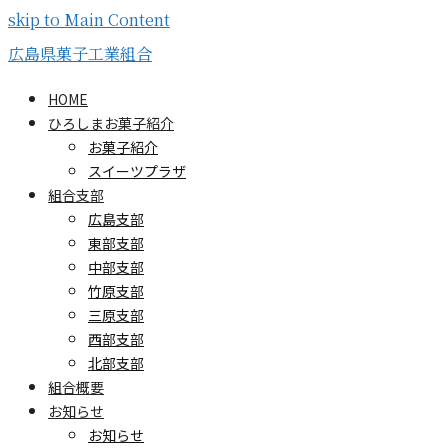
skip to Main Content
広島県菓子工業組合
HOME
ひろしまお菓子紹介
お菓子紹介
スイーツプラザ
組合支部
広島支部
東部支部
中部支部
竹原支部
三原支部
西部支部
北部支部
組合概要
お知らせ
お知らせ