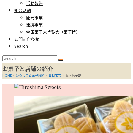
活動報告
組合活動
開発事業
連携事業
全国菓子大博覧会（菓子博）
お問い合わせ
Search
Search
Submit
お菓子と店舗の紹介
HOME
»
ひろしまお菓子紹介
»
廿日市市
»
坂本菓子舗