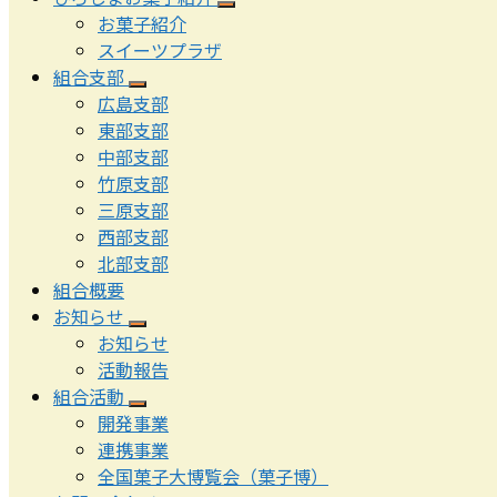
ル
お菓子紹介
メ
スイーツプラザ
ニ
組合支部
ュ
広島支部
ー
東部支部
を
中部支部
閉
竹原支部
じ
三原支部
る
西部支部
北部支部
組合概要
お知らせ
お知らせ
活動報告
組合活動
開発事業
連携事業
全国菓子大博覧会（菓子博）