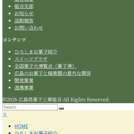
組合支部
お知らせ
活動報告
お問い合わせ
コンテンツ
ひろしまお菓子紹介
スイーツプラザ
全国菓子大博覧会（菓子博）
広島のお菓子と縮景園の意外な関係
開発事業
連携事業
©2026 広島県菓子工業組合 All Rights Reserved.
Search
Submit
Back
モ
×
To
バ
HOME
Top
イ
ひろしまお菓子紹介