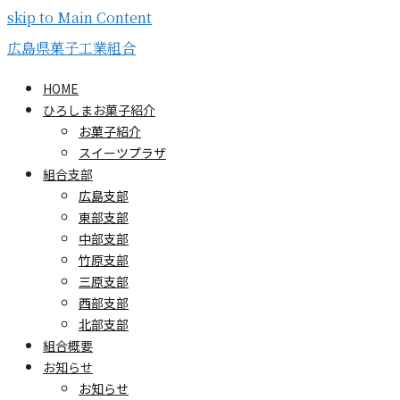
skip to Main Content
広島県菓子工業組合
HOME
ひろしまお菓子紹介
お菓子紹介
スイーツプラザ
組合支部
広島支部
東部支部
中部支部
竹原支部
三原支部
西部支部
北部支部
組合概要
お知らせ
お知らせ