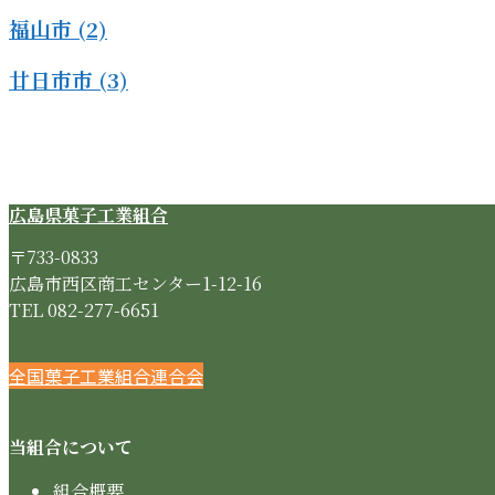
福山市
(2)
廿日市市
(3)
広島県菓子工業組合
〒733-0833
広島市西区商工センター1-12-16
TEL 082-277-6651
Instagram
Twitter
Facebook
全国菓子工業組合連合会
当組合について
組合概要