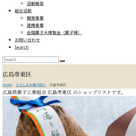
活動報告
組合活動
開発事業
連携事業
全国菓子大博覧会（菓子博）
お問い合わせ
Search
Search
Submit
広島市東区
HOME
»
ひろしまお菓子紹介
»
広島市東区
広島県菓子工業組合
広島市東区
のショップリストです。